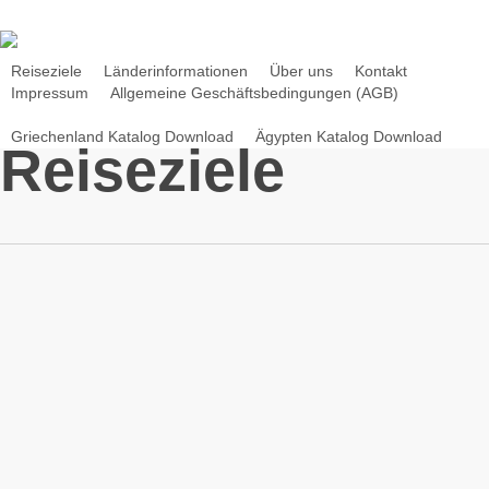
Skip
to
main
Reiseziele
Länderinformationen
Über uns
Kontakt
Impressum
Allgemeine Geschäftsbedingungen (AGB)
content
Griechenland Katalog Download
Ägypten Katalog Download
Reiseziele