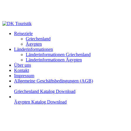
Skip
to
main
content
Menu
Reiseziele
Griechenland
Ägypten
Länderinformationen
Länderinformationen Griechenland
Länderinformationen Ägypten
Über uns
Kontakt
Impressum
Allgemeine Geschäftsbedingungen (AGB)
Griechenland Katalog Download
Ägypten Katalog Download
4**** HOTEL SEA
DIAMOND SUITES –