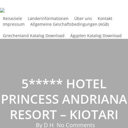
Skip
to
main
Reiseziele
Länderinformationen
Über uns
Kontakt
Impressum
Allgemeine Geschäftsbedingungen (AGB)
content
Griechenland Katalog Download
Ägypten Katalog Download
5***** HOTEL
PRINCESS ANDRIANA
RESORT – KIOTARI
By
D H
No Comments