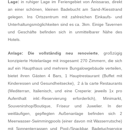
Lage:
in ruhiger Lage im Feriengebiet von Anissaras, direkt
an einer schönen, kleinen Badebucht am Sand-/Kiesstrand
gelegen. Ins Ortszentrum mit zahlreichen Einkaufs- und
Unterhaltungsmöglichkeiten sind es ca. 3km. Einige Tavernen
und Geschäfte befinden sich in unmittelbarer Nähe des
Hotels.
Anlage: Die vollständig neu renovierte
, großzügig
konzipierte Hotelanlage mit insgesamt 270 Zimmern, die sich
auf ein Haupthaus und mehrere Bungalowgebäude verteilen,
bietet ihren Gästen 4 Bars, 1 Hauptrestaurant (Buffet mit
Kinderessen und Gesundheitsecke), 2 á la carte Restaurants
(Mediterran, Italienisch, und eine Creperie: jeweils 1x pro
Aufenthalt inkl.-Reservierung erforderlich), Minimarkt,
Souvenirshop/Boutique, Friseur und Juwelier. In der
weitläufigen, gepflegten Außenanlage befinden sich 2
Meerwasser-Swimmingpools (einer davon mit Wasserrutsche)
mit Sonnenterrassen und Pool-/Snackbar, Badetuchservice