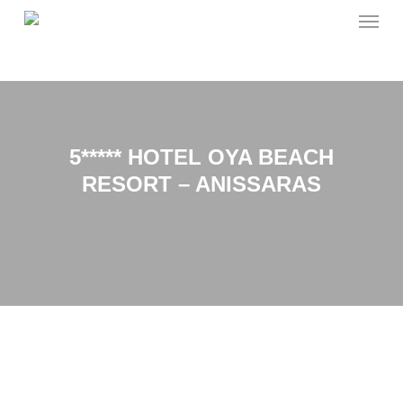
Menu
Skip
to
main
content
5***** HOTEL OYA BEACH
RESORT – ANISSARAS