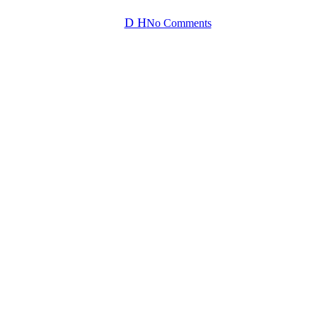
By
D H
No Comments