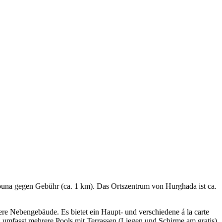
ouna gegen Gebühr (ca. 1 km). Das Ortszentrum von Hurghada ist ca.
ere Nebengebäude. Es bietet ein Haupt- und verschiedene á la carte
d umfasst mehrere Pools mit Terrassen (Liegen und Schirme am gratis)