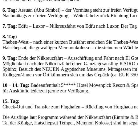
6. Tag:
Assuan (Abu Simbel) – der Vormittag steht zur freien Verfüg
Nachmittags zur freien Verfügung – Weiterfahrt zurück Richtung Lux
7. Tag:
Edfu – Luxor – Nilkreuzfahrt von Edfu nach Luxor. Der Tag 
8. Tag:
Theben-West – nach einer kurzen Busfahrt erreichen Sie Theben-West.
Hatschepsut, die gewaltigen Memnonkolosse – die steinernen Wächter 
9. Tag:
Ende der Nilkreuzfahrt – Ausschiffung und Fahrt nach El G
Möglichkeit nach der Nilkreuzfahrt einen Ganztagesausflug KAIRO m
Sphinx, Besuch des NEUEN Ägyptischen Museums, Mittagessen im Rest
Kollegen/-innen vor Ort kümmern sich um das Gepäck (ca. EUR 350,
10 – 14. Tag:
Badeaufenthalt 5***** Hotel Mövenpick Resort & Spa El
für Auskünfte jederzeit gerne zur Verfügung.
15. Tag:
Check-Out und Transfer zum Flughafen – Rückflug von Hurghada nach
Die Ausflüge laut Programm während der Nilkreuzfahrt (Eintritte 
Tal der Könige, Hatschepsut Tempel, Memnon Kolosse) sind im separ