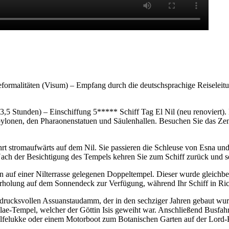
iseformalitäten (Visum) – Empfang durch die deutschsprachige Reis
,5 Stunden) – Einschiffung 5***** Schiff Tag El Nil (neu renoviert)
lonen, den Pharaonenstatuen und Säulenhallen. Besuchen Sie das Zen
 stromaufwärts auf dem Nil. Sie passieren die Schleuse von Esna und e
ach der Besichtigung des Tempels kehren Sie zum Schiff zurück und s
f einer Nilterrasse gelegenen Doppeltempel. Dieser wurde gleichbere
 Erholung auf dem Sonnendeck zur Verfügung, während Ihr Schiff in Ric
drucksvollen Assuanstaudamm, der in den sechziger Jahren gebaut wurde
hilae-Tempel, welcher der Göttin Isis geweiht war. Anschließend Busfa
elfelukke oder einem Motorboot zum Botanischen Garten auf der Lord-