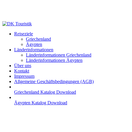
Skip
to
main
content
Menu
Reiseziele
Griechenland
Ägypten
Länderinformationen
Länderinformationen Griechenland
Länderinformationen Ägypten
Über uns
Kontakt
Impressum
Allgemeine Geschäftsbedingungen (AGB)
Griechenland Katalog Download
Ägypten Katalog Download
NILKREUZFAHRT &