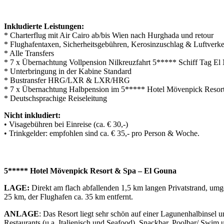
Inkludierte Leistungen:
* Charterflug mit Air Cairo ab/bis Wien nach Hurghada und retour
* Flughafentaxen, Sicherheitsgebühren, Kerosinzuschlag & Luftverk
* Alle Transfers
* 7 x Übernachtung Vollpension Nilkreuzfahrt 5***** Schiff Tag El
* Unterbringung in der Kabine Standard
* Bustransfer HRG/LXR & LXR/HRG
* 7 x Übernachtung Halbpension im 5***** Hotel Mövenpick Resor
* Deutschsprachige Reiseleitung
Nicht inkludiert:
• Visagebühren bei Einreise (ca. € 30,-)
• Trinkgelder: empfohlen sind ca. € 35,- pro Person & Woche.
5***** Hotel Mövenpick Resort & Spa – El Gouna
LAGE:
Direkt am flach abfallenden 1,5 km langen Privatstrand, um
25 km, der Flughafen ca. 35 km entfernt.
ANLAGE
: Das Resort liegt sehr schön auf einer Lagunenhalbinsel
Restaurants (u.a. Italienisch und Seafood), Snackbar, Poolbar/ Swim 