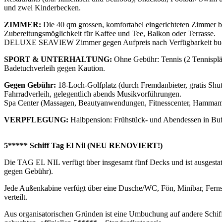
und zwei Kinderbecken.
ZIMMER:
Die 40 qm grossen, komfortabel eingerichteten Zimmer b
Zubereitungsmöglichkeit für Kaffee und Tee, Balkon oder Terrasse.
DELUXE SEAVIEW Zimmer gegen Aufpreis nach Verfügbarkeit bu
SPORT & UNTERHALTUNG:
Ohne Gebühr: Tennis (2 Tennisplä
Badetuchverleih gegen Kaution.
Gegen Gebühr:
18-Loch-Golfplatz (durch Fremdanbieter, gratis Shut
Fahrradverleih, gelegentlich abends Musikvorführungen.
Spa Center (Massagen, Beautyanwendungen, Fitnesscenter, Hammam,
VERPFLEGUNG:
Halbpension: Frühstück- und Abendessen in Bu
5***** Schiff Tag El Nil (NEU RENOVIERT!)
Die TAG EL NIL verfügt über insgesamt fünf Decks und ist ausgestatt
gegen Gebühr).
Jede Außenkabine verfügt über eine Dusche/WC, Fön, Minibar, Fernse
verteilt.
Aus organisatorischen Gründen ist eine Umbuchung auf andere Schiffe/