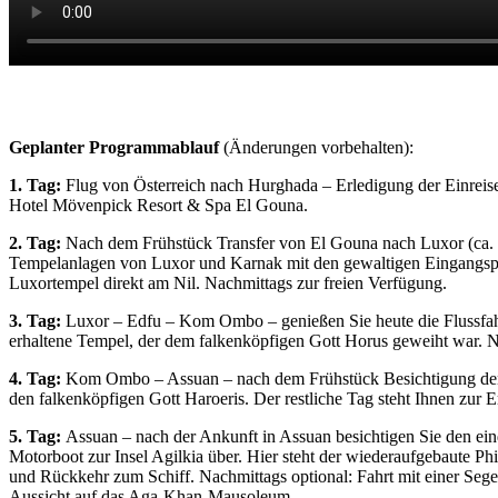
Geplanter Programmablauf
(Änderungen vorbehalten):
1. Tag:
Flug von Österreich nach Hurghada – Erledigung der Einre
Hotel Mövenpick Resort & Spa El Gouna.
2. Tag:
Nach dem Frühstück Transfer von El Gouna nach Luxor (ca. 3
Tempelanlagen von Luxor und Karnak mit den gewaltigen Eingangspy
Luxortempel direkt am Nil. Nachmittags zur freien Verfügung.
3. Tag:
Luxor – Edfu – Kom Ombo – genießen Sie heute die Flussfahrt
erhaltene Tempel, der dem falkenköpfigen Gott Horus geweiht war. N
4. Tag:
Kom Ombo – Assuan – nach dem Frühstück Besichtigung den au
den falkenköpfigen Gott Haroeris. Der restliche Tag steht Ihnen zur
5. Tag:
Assuan – nach der Ankunft in Assuan besichtigen Sie den ein
Motorboot zur Insel Agilkia über. Hier steht der wiederaufgebaute P
und Rückkehr zum Schiff. Nachmittags optional: Fahrt mit einer Seg
Aussicht auf das Aga-Khan-Mausoleum.