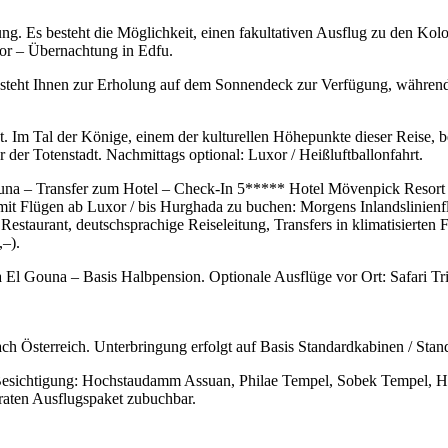
ung. Es besteht die Möglichkeit, einen fakultativen Ausflug zu den K
or – Übernachtung in Edfu.
steht Ihnen zur Erholung auf dem Sonnendeck zur Verfügung, während 
 Im Tal der Könige, einem der kulturellen Höhepunkte dieser Reise, b
der Totenstadt. Nachmittags optional: Luxor / Heißluftballonfahrt.
ouna – Transfer zum Hotel – Check-In 5***** Hotel Mövenpick Resort 
it Flügen ab Luxor / bis Hurghada zu buchen: Morgens Inlandslinienf
aurant, deutschsprachige Reiseleitung, Transfers in klimatisierten 
–).
 Gouna – Basis Halbpension. Optionale Ausflüge vor Ort: Safari Trip,
 Österreich. Unterbringung erfolgt auf Basis Standardkabinen / Sta
& Besichtigung: Hochstaudamm Assuan, Philae Tempel, Sobek Tempel,
aten Ausflugspaket zubuchbar.