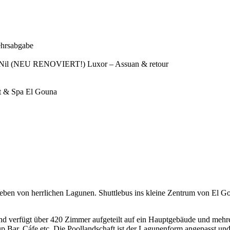
ehrsabgabe
 Nil
(NEU RENOVIERT!)
Luxor – Assuan & retour
t & Spa El Gouna
geben von herrlichen Lagunen. Shuttlebus ins kleine Zentrum von El G
 und verfügt über 420 Zimmer aufgeteilt auf ein Hauptgebäude und mehr
up Bar, Cáfe etc. Die Poollandschaft ist der Lagunenform angepasst un