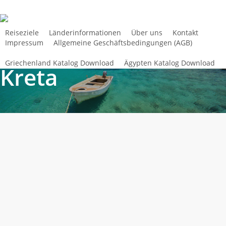
Skip
to
main
Reiseziele
Länderinformationen
Über uns
Kontakt
Impressum
Allgemeine Geschäftsbedingungen (AGB)
content
Griechenland Katalog Download
Ägypten Katalog Download
Kreta
5*****
5***** HOTEL OYA BEACH RESORT –
HOTEL
ANISSARAS
OYA
BEACH
Lage: in ruhiger Lage im Feriengebiet von Anissaras, direkt an